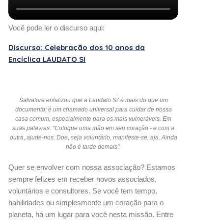
Você pode ler o discurso aqui:
Discurso: Celebração dos 10 anos da
Encíclica LAUDATO SI
Salvatore enfatizou que a Laudato Si' é mais do que um
documento; é um chamado universal para cuidar de nossa
casa comum, especialmente para os mais vulneráveis. Em
suas palavras: "Coloque uma mão em seu coração - e com a
outra, ajude-nos. Doe, seja voluntário, manifeste-se, aja. Ainda
não é tarde demais".
Quer se envolver com nossa associação? Estamos
sempre felizes em receber novos associados,
voluntários e consultores. Se você tem tempo,
habilidades ou simplesmente um coração para o
planeta, há um lugar para você nesta missão. Entre