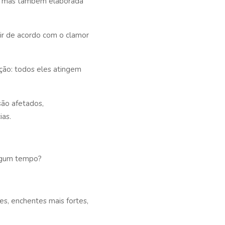
a, mas também elaborada
ir de acordo com o clamor
ação: todos eles atingem
são afetados,
ias.
lgum tempo?
s, enchentes mais fortes,