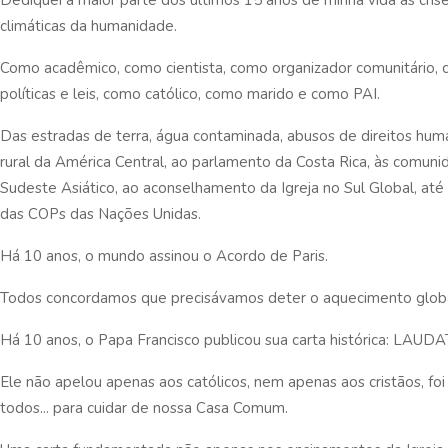
Dediquei a maior parte dos últimos 15 anos de minha vida às crises
climáticas da humanidade.
Como acadêmico, como cientista, como organizador comunitário, 
políticas e leis, como católico, como marido e como PAI.
Das estradas de terra, água contaminada, abusos de direitos huma
rural da América Central, ao parlamento da Costa Rica, às comuni
Sudeste Asiático, ao aconselhamento da Igreja no Sul Global, até
das COPs das Nações Unidas.
Há 10 anos, o mundo assinou o Acordo de Paris.
Todos concordamos que precisávamos deter o aquecimento globa
Há 10 anos, o Papa Francisco publicou sua carta histórica: LAUDAT
Ele não apelou apenas aos católicos, nem apenas aos cristãos, fo
todos... para cuidar de nossa Casa Comum.