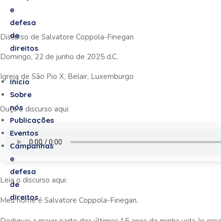
e
defesa
de
Discurso de Salvatore Coppola-Finegan
direitos
Domingo, 22 de junho de 2025 d.C.
Igreja de São Pio X, Belair, Luxemburgo
Início
Sobre
nós
Ouça o discurso aqui:
Publicações
Eventos
Campanhas
e
defesa
Leia o discurso aqui:
de
direitos
Meu nome é Salvatore Coppola-Finegan.