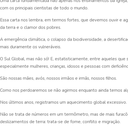
Uma carta fundamentada não apenas nos ensinamentos da Igrej
com os principais cientistas de todo o mundo.
Essa carta nos lembra, em termos fortes, que devemos ouvir e ag
da terra e o clamor dos pobres.
A emergência climática, o colapso da biodiversidade, a desertific
mais duramente os vulneráveis.
O Sul Global, mas não só! E, estatisticamente, entre aqueles que 
especialmente mulheres, crianças, idosos e pessoas com deficiênc
São nossas mães, avós, nossos irmãos e irmãs, nossos filhos.
Como nos perdoaremos se não agirmos enquanto ainda temos a
Nos últimos anos, registramos um aquecimento global excessivo.
Não se trata de números em um termômetro, mas de mais furacõe
deslizamentos de terra: trata-se de fome, conflito e migração.