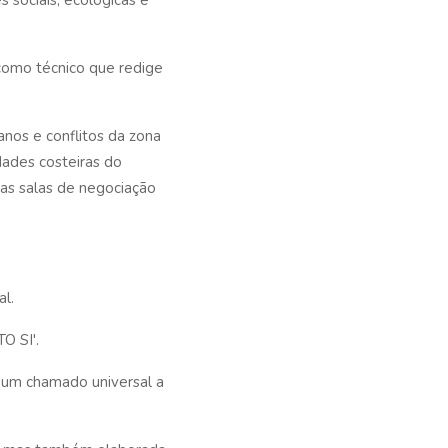
 sociais, ecológicas e
como técnico que redige
nos e conflitos da zona
dades costeiras do
 as salas de negociação
l.
O SI'.
i um chamado universal a