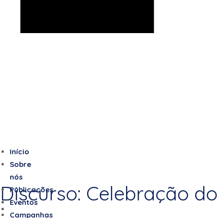
Início
Sobre
nós
Discurso: Celebração do
Publicações
Eventos
Campanhas